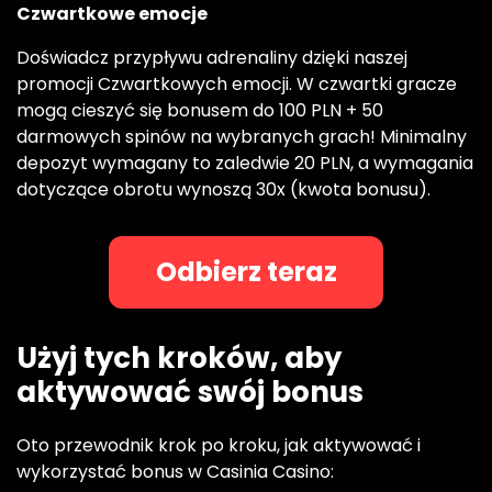
Czwartkowe emocje
Doświadcz przypływu adrenaliny dzięki naszej
promocji Czwartkowych emocji. W czwartki gracze
mogą cieszyć się bonusem do 100 PLN + 50
darmowych spinów na wybranych grach! Minimalny
depozyt wymagany to zaledwie 20 PLN, a wymagania
dotyczące obrotu wynoszą 30x (kwota bonusu).
Odbierz teraz
Użyj tych kroków, aby
aktywować swój bonus
Oto przewodnik krok po kroku, jak aktywować i
wykorzystać bonus w Casinia Casino: