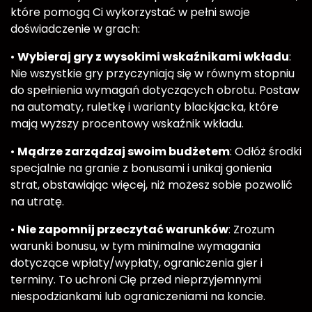
które pomogą Ci wykorzystać w pełni swoje
doświadczenie w grach:
•
Wybieraj gry z wysokimi wskaźnikami wkładu
:
Nie wszystkie gry przyczyniają się w równym stopniu
do spełnienia wymagań dotyczących obrotu. Postaw
na automaty, ruletkę i warianty blackjacka, które
mają wyższy procentowy wskaźnik wkładu.
•
Mądrze zarządzaj swoim budżetem
: Odłóż środki
specjalnie na granie z bonusami i unikaj gonienia
strat, obstawiając więcej, niż możesz sobie pozwolić
na utratę.
•
Nie zapomnij przeczytać warunków
: Zrozum
warunki bonusu, w tym minimalne wymagania
dotyczące wpłaty/wypłaty, ograniczenia gier i
terminy. To uchroni Cię przed nieprzyjemnymi
niespodziankami lub ograniczeniami na koncie.