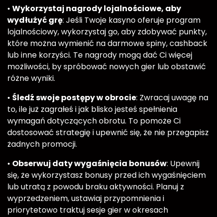
•
Wykorzystaj nagrody lojalnościowe, aby
wydłużyć grę
: Jeśli Twoje kasyno oferuje program
lojalnościowy, wykorzystaj go, aby zdobywać punkty,
które można wymienić na darmowe spiny, cashback
lub inne korzyści. Te nagrody mogą dać Ci więcej
możliwości, by spróbować nowych gier lub obstawić
różne wyniki.
•
Śledź swoje postępy w obrocie
: Zwracaj uwagę na
to, ile już zagrałeś i jak blisko jesteś spełnienia
wymagań dotyczących obrotu. To pomoże Ci
dostosować strategię i upewnić się, że nie przegapisz
żadnych promocji.
•
Obserwuj daty wygaśnięcia bonusów
: Upewnij
się, że wykorzystasz bonusy przed ich wygaśnięciem
lub utratą z powodu braku aktywności. Planuj z
wyprzedzeniem, ustawiaj przypomnienia i
priorytetowo traktuj sesje gier w okresach