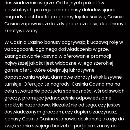
doświadczenie w grze. Od hojnych pakietów
powitalnych po regularne bonusy doładowujące,
nagrody cashback i programy lojalnościowe, Casinia
Casino zapewnia, że każdy gracz czuje się doceniony i
zmotywowany.
W Casinia Casino bonusy odgrywają kluczową rolę w
wzbogacaniu ogólnego doświadczenia w grze.
Zaangażowanie kasyna w oferowanie promocji
najwyższej jakości jest widoczne w jego szerokiej
gamie ofert, które obejmują lukratywne
dopasowania wpłat, darmowe obroty i ekskluzywne
turnieje. Oferując te nagrody, Casinia Casino ma na
celu stworzenie poczucia społeczności wśród swoich
graczy, promując jednocześnie odpowiedzialne
praktyki hazardowe. Niezależnie od tego, czy jesteś
doświadczonym graczem, czy dopiero zaczynasz,
bonusy Casinia Casino stanowią doskonałą okazję do
zwiększenia swojego budżetu i podjęcia szansy na