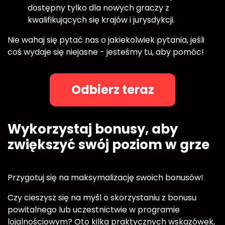
dostępny tylko dla nowych graczy z
kwalifikujących się krajów i jurysdykcji.
Nie wahaj się pytać nas o jakiekolwiek pytania, jeśli
coś wydaje się niejasne - jesteśmy tu, aby pomóc!
Odbierz teraz
Wykorzystaj bonusy, aby
zwiększyć swój poziom w grze
Przygotuj się na maksymalizację swoich bonusów!
Czy cieszysz się na myśl o skorzystaniu z bonusu
powitalnego lub uczestnictwie w programie
lojalnościowym? Oto kilka praktycznych wskazówek,