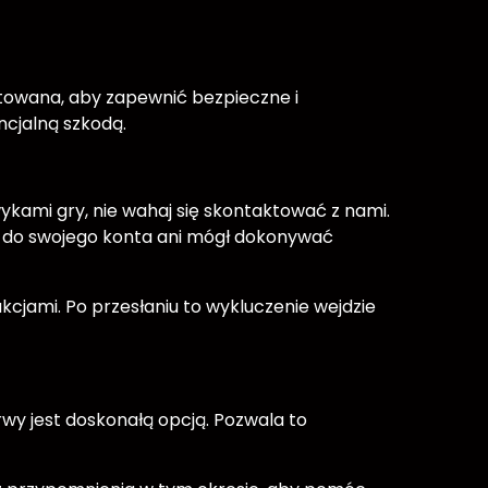
ktowana, aby zapewnić bezpieczne i
ncjalną szkodą.
kami gry, nie wahaj się skontaktować z nami.
pu do swojego konta ani mógł dokonywać
kcjami. Po przesłaniu to wykluczenie wejdzie
rwy jest doskonałą opcją. Pozwala to