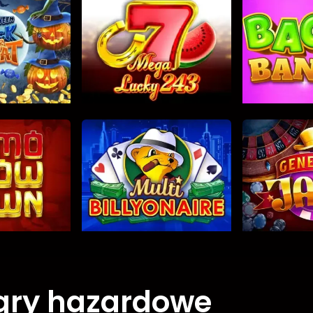
gry hazardowe