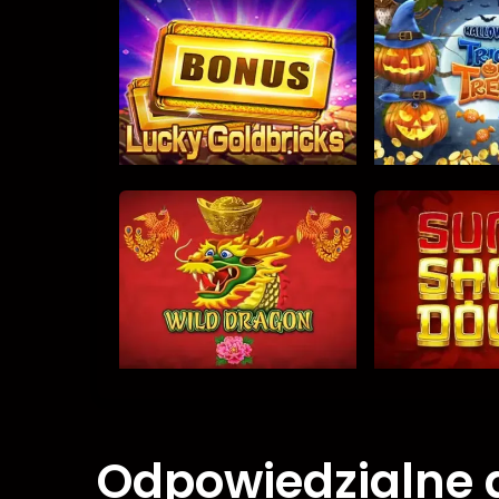
Odpowiedzialne 