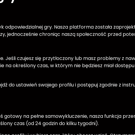
k odpowiedzialnej gry. Nasza platforma została zaproje
zy, jednocześnie chroniąc naszą społeczność przed pote
Jeśli czujesz się przytłoczony lub masz problemy z nawy
mie na określony czas, w którym nie będziesz miał dostę
 do ustawień swojego profilu i postępuj zgodnie z instru
steś gotowy na pełne samowykluczenie, nasza funkcja prze
ony czas (od 24 godzin do kilku tygodni).