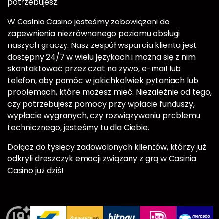
potrzebujesz.
W Casinia Casino jesteśmy zobowiązani do
zapewnienia niezrównanego poziomu obsługi
naszych graczy. Nasz zespół wsparcia klienta jest
dostępny 24/7 w wielu językach i można się z nim
skontaktować przez czat na żywo, e-mail lub
telefon, aby pomóc w jakichkolwiek pytaniach lub
problemach, które możesz mieć. Niezależnie od tego,
czy potrzebujesz pomocy przy wpłacie funduszy,
wypłacie wygranych, czy rozwiązywaniu problemu
technicznego, jesteśmy tu dla Ciebie.
Dołącz do tysięcy zadowolonych klientów, którzy już
odkryli dreszczyk emocji związany z grą w Casinia
Casino już dziś!