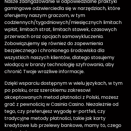
Nasze zaangażowanie w odpowiedzialne praktyki
gamingowe odzwierciedla się w narzędziach, które
oferujemy naszym graczom, w tym
codziennych/tygodniowych/miesięcznych limitach
wpłat, limitach strat, limitach stawek, czasowych
przerwach oraz opcjach samowykluczenia.
Zobowiązujemy się również do zapewnienia
bezpiecznego i chronionego środowiska dla
wszystkich naszych klientów, dlatego stosujemy
wiodącą w branży technologię szyfrowania, aby
chronić Twoje wrażliwe informacje.
Dzięki wsparciu dostępnym w wielu językach, w tym
po polsku, oraz szerokiemu zakresowi
akceptowanych metod płatności z Polski, możesz
grać z pewnością w Casinia Casino. Niezależnie od
tego, czy preferujesz wygodę e-portfeli, czy
tradycyjne metody płatności, takie jak karty
kredytowe lub przelewy bankowe, mamy to, czego