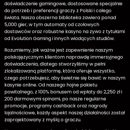
doświadczenie gamingowe, dostosowane specjalnie
do potrzeb i preferencji graczy z Polski i całego
świata. Nasza obszerna biblioteka zawiera ponad
5,000 gier, w tym automaty od czołowych
dostawców oraz robustne kasyno na żywo z tytułami
od Evolution Gaming i innych wiodących studiów.
Rozumiemy, jak ważne jest zapewnienie naszym
polskojęzycznym klientom naprawdę immersyjnego
doświadczenia, dlatego stworzyliśmy w pełni
zlokalizowaną platformę, która oferuje wszystko,
czego potrzebujesz, aby świetnie się bawić w naszym
kasynie online. Od naszego hojne pakietu
powitalnego, z 100% bonusem od wpłaty do 2,250 zł i
200 darmowymi spinami, po nasze regularne
promocje, programy cashback oraz nagrody
lojalnościowe, każdy aspekt naszej działalności został
zaprojektowany z myślą o graczu.