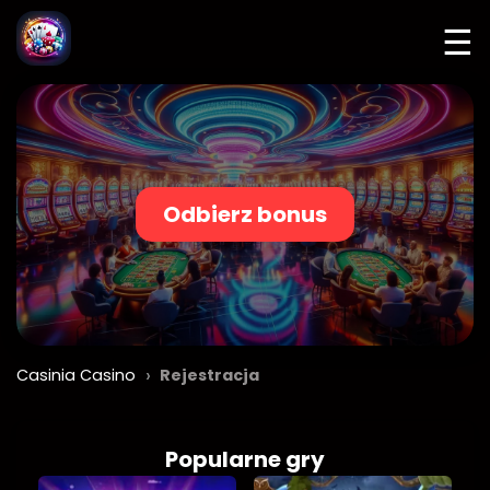
☰
Odbierz bonus
›
Casinia Casino
Rejestracja
Popularne gry