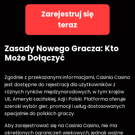
Zarejestruj się
teraz
Zasady Nowego Gracza: Kto
Może Dołączyć
Zgodnie z przekazanymi informacjami, Casinia Casino
jest dostępne do rejestracji dla użytkowników z
różnych rynków międzynarodowych, w tym krajów
UE, Ameryki Łacińskiej, Azji i Polski. Platforma oferuje
szeroki wybór gier, promocji i usług dostosowanych
specjalnie do polskich graczy.
Aby zarejestrować się na Casinia Casino, nie ma
określonych ograniczeń wiekowych; jednak ważne