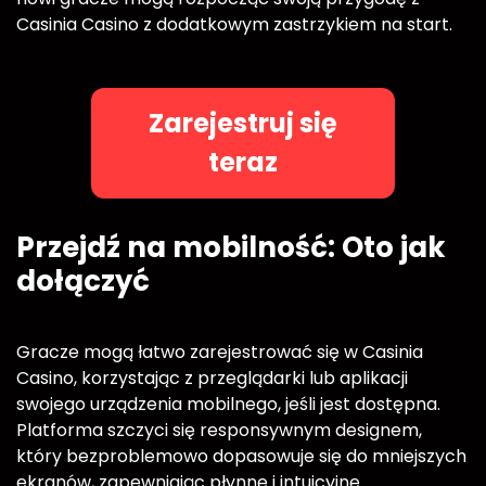
Casinia Casino z dodatkowym zastrzykiem na start.
Zarejestruj się
teraz
Przejdź na mobilność: Oto jak
dołączyć
Gracze mogą łatwo zarejestrować się w Casinia
Casino, korzystając z przeglądarki lub aplikacji
swojego urządzenia mobilnego, jeśli jest dostępna.
Platforma szczyci się responsywnym designem,
który bezproblemowo dopasowuje się do mniejszych
ekranów, zapewniając płynne i intuicyjne