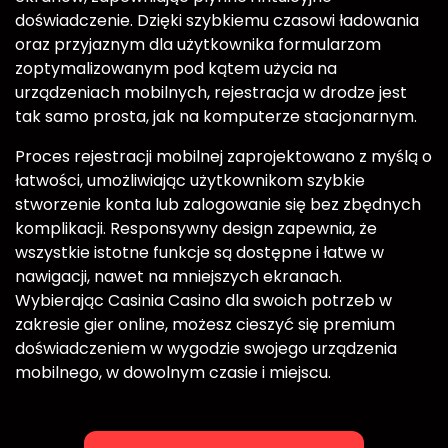
doświadczenie. Dzięki szybkiemu czasowi ładowania
oraz przyjaznym dla użytkownika formularzom
zoptymalizowanym pod kątem użycia na
urządzeniach mobilnych, rejestracja w drodze jest
tak samo prosta, jak na komputerze stacjonarnym.
Proces rejestracji mobilnej zaprojektowano z myślą o
łatwości, umożliwiając użytkownikom szybkie
stworzenie konta lub zalogowanie się bez zbędnych
komplikacji. Responsywny design zapewnia, że
wszystkie istotne funkcje są dostępne i łatwe w
nawigacji, nawet na mniejszych ekranach.
Wybierając Casinia Casino dla swoich potrzeb w
zakresie gier online, możesz cieszyć się premium
doświadczeniem w wygodzie swojego urządzenia
mobilnego, w dowolnym czasie i miejscu.