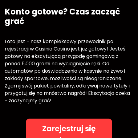
Konto gotowe? Czas zacząć
grać
I oto jest - nasz kompleksowy przewodnik po
rejestracji w Casinia Casino jest już gotowy! Jesteś
gotowy na ekscytującą przygodę gamingową z
ponad 5,000 grami na wyciągnięcie ręki. Od
automatów po doświadczenia w kasynie na żywo i
zakłady sportowe, możliwości są nieograniczone.
Zgarnij swój pakiet powitalny, odkrywaj nowe tytuły i
przygotuj się na mnóstwo nagród! Ekscytacja czeka
- zaczynajmy grać!
Zarejestruj się