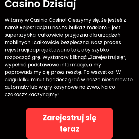
Casino Dzisiaj
Witamy w Casinia Casino! Cieszymy się, że jesteś z
nami! Rejestracja u nas to bułka z masłem - jest
superszybka, całkowicie przyjazna dla urządzeń
mobilnych i całkowicie bezpieczna. Nasz proces
rejestracji zaprojektowano tak, aby szybko
rozpocząć grę. Wystarczy kliknąć „Zarejestruj się”,
wypełnić podstawowe informacje, a my
poprowadzimy cię przez resztę. To wszystko! W
ciągu kilku minut będziesz grać w nasze niesamowite
automaty lub w gry kasynowe na żywo. Na co
czekasz? Zaczynajmy!
Zarejestruj się
teraz