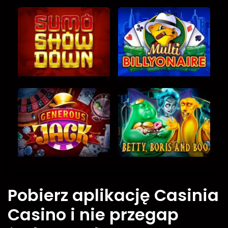
Pobierz aplikację Casinia
Casino i nie przegap