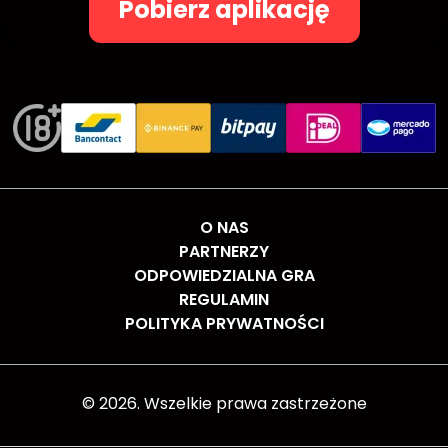
Pobierz aplikację
O NAS
PARTNERZY
ODPOWIEDZIALNA GRA
REGULAMIN
POLITYKA PRYWATNOŚCI
©
2026
. Wszelkie prawa zastrzeżone