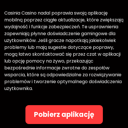
Casinia Casino nadal poprawia swoją aplikację
mobilną poprzez ciągłe aktualizacje, które zwiększają
wydajność i funkcje zabezpieczeń. Te usprawnienia
zapewniają płynne doświadczenie gamingowe dla
użytkowników. Jeśli gracze napotkają jakiekolwiek
problemy lub mają sugestie dotyczące poprawy,
mogą łatwo skontaktować się przez czat w aplikacji
lub opcję pomocy na żywo, przekazując
bezpośrednie informacje zwrotne do zespołów
wsparcia, które są odpowiedzialne za rozwiązywanie
problemów i tworzenie optymalnego doświadczenia
użytkownika.
Pobierz aplikację