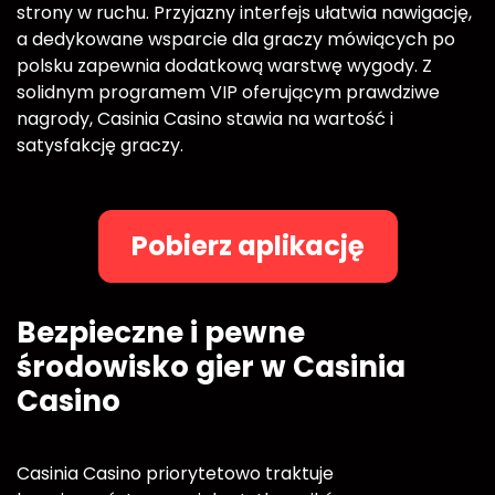
strony w ruchu. Przyjazny interfejs ułatwia nawigację,
a dedykowane wsparcie dla graczy mówiących po
polsku zapewnia dodatkową warstwę wygody. Z
solidnym programem VIP oferującym prawdziwe
nagrody, Casinia Casino stawia na wartość i
satysfakcję graczy.
Pobierz aplikację
Bezpieczne i pewne
środowisko gier w Casinia
Casino
Casinia Casino priorytetowo traktuje